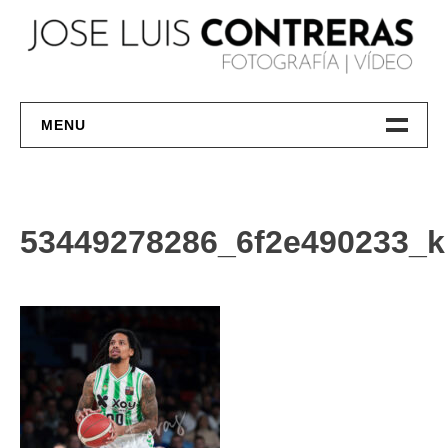
Skip
to
content
MENU
Deportes
Bodas
53449278286_6f2e490233_k
Sobre Mí
Contacto